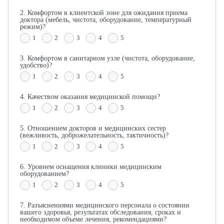
2. Комфортом в клиентской зоне для ожидания приема
доктора (мебель, чистота, оборудование, температурный
режим)?
1
2
3
4
5
3. Комфортом в санитарном узле (чистота, оборудование,
удобство)?
1
2
3
4
5
4. Качеством оказания медицинской помощи?
1
2
3
4
5
5. Отношением докторов и медицинских сестер
(вежливость, доброжелательность, тактичность)?
1
2
3
4
5
6. Уровнем оснащения клиники медицинским
оборудованием?
1
2
3
4
5
7. Разъяснениями медицинского персонала о состоянии
вашего здоровья, результатах обследования, сроках и
необходимом объеме лечения, рекомендациями?